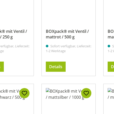
 Sternen
® mit Ventil /
BOXpack® mit Ventil /
BOX
/ 250 g
mattrot / 500 g
mat
erfügbar, Lieferzeit:
Sofort verfügbar, Lieferzeit:
S
age
1-2 Werktage
1-2
s
Details
D