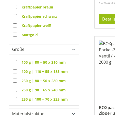
1-2 Werkt
Kraftpapier braun
Kraftpapier schwarz
Detail
Kraftpapier weiß
Mattgold
Mattrot
Größe
Mattschwarz
100 g | 80 + 50 x 210 mm
Mattsilber
100 g | 110 + 55 x 185 mm
Mattweiß
250 g | 80 + 50 x 280 mm
250 g | 90 + 65 x 240 mm
250 g | 100 + 70 x 225 mm
BOXpack
250 g | 100 + 80 x 245 mm
Zipper u
Materialstruktur