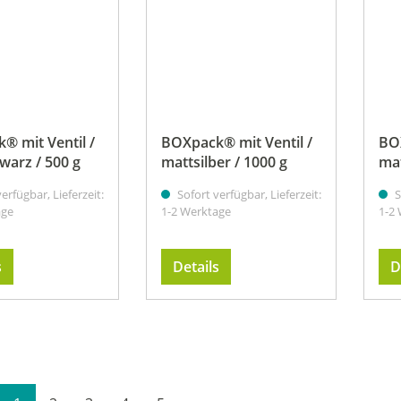
® mit Ventil /
BOXpack® mit Ventil /
BOX
warz / 500 g
mattsilber / 1000 g
mat
erfügbar, Lieferzeit:
Sofort verfügbar, Lieferzeit:
S
age
1-2 Werktage
1-2
s
Details
D