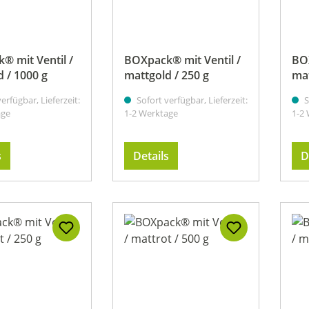
® mit Ventil /
BOXpack® mit Ventil /
BOX
 / 1000 g
mattgold / 250 g
mat
erfügbar, Lieferzeit:
Sofort verfügbar, Lieferzeit:
S
age
1-2 Werktage
1-2
s
Details
D
 Sternen
 Sternen
 Sternen
 Sternen