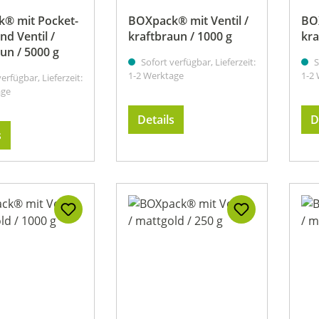
® mit Pocket-
BOXpack® mit Ventil /
BOX
nd Ventil /
kraftbraun / 1000 g
kra
un / 5000 g
Sofort verfügbar, Lieferzeit:
S
1-2 Werktage
1-2
erfügbar, Lieferzeit:
age
Details
D
s