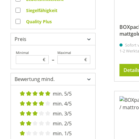
Siegelfähigkeit
Quality Plus
BOXpack
mattgold
Preis
Sofort v
1-2 Werkt
Minimal
Maximal
–
€
€
Detail
Bewertung mind.
min. 5/5
Filter hinzufügen: Minimum Bewertung von 5 von 5
min. 4/5
Filter hinzufügen: Minimum Bewertung von 4 von 5
min. 3/5
Filter hinzufügen: Minimum Bewertung von 3 von 5
min. 2/5
Filter hinzufügen: Minimum Bewertung von 2 von 5
min. 1/5