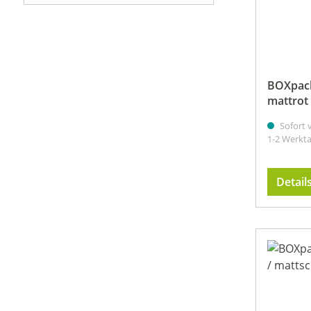
Filter hinzufügen: Minimum Bewertung von 1 von 5
BOXpack
mattrot 
Sofort v
1-2 Werkt
Detail