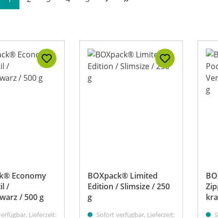
k® Economy
BOXpack® Limited
BO
l /
Edition / Slimsize / 250
Zip
warz / 500 g
g
kra
erfügbar, Lieferzeit:
Sofort verfügbar, Lieferzeit:
S