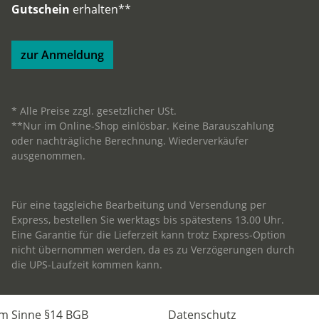
Gutschein
erhalten**
zur Anmeldung
* Alle Preise zzgl. gesetzlicher USt.
**Nur im Online-Shop einlösbar. Keine Barauszahlung
oder nachträgliche Berechnung. Wiederverkäufer
ausgenommen.
Für eine taggleiche Bearbeitung und Versendung per
Express, bestellen Sie werktags bis spätestens 13.00 Uhr.
Eine Garantie für die Lieferzeit kann trotz Express-Option
nicht übernommen werden, da es zu Verzögerungen durch
die UPS-Laufzeit kommen kann.
im Sinne §14 BGB
Datenschutz