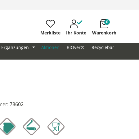
0
Merkliste
Ihr Konto
Warenkorb
Ergänzungen
Aktionen
BIOver®
Recyclebar
mer:
78602