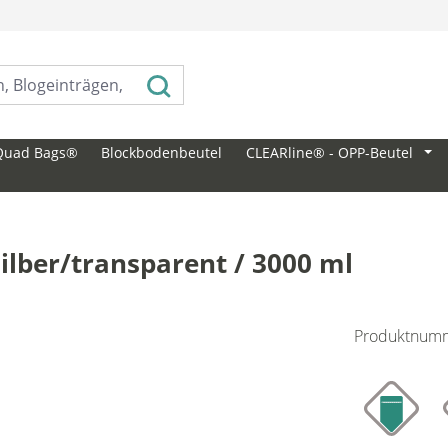
⠀
Quad Bags®
Blockbodenbeutel
CLEARline® - OPP-Beutel
ilber/transparent / 3000 ml
Produktnum