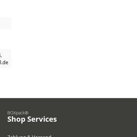
,
l.de
BOXpack®
Shop Services