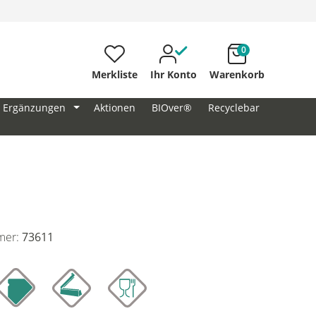
0
Merkliste
Ihr Konto
Warenkorb
Ergänzungen
Aktionen
BIOver®
Recyclebar
mer:
73611