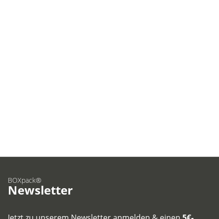
BOXpack®
Newsletter
Jetzt zu unserem Newsletter anmelden & einen
5€-