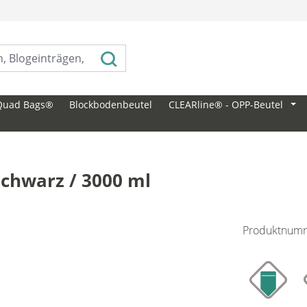
⠀
Quad Bags®
Blockbodenbeutel
CLEARline® - OPP-Beutel
schwarz / 3000 ml
Produktnum