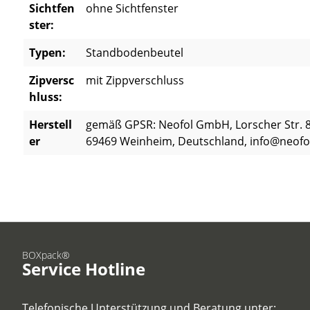
Sichtfen
ohne Sichtfenster
ster:
Typen:
Standbodenbeutel
Zipversc
mit Zippverschluss
hluss:
Herstell
gemäß GPSR: Neofol GmbH, Lorscher Str. 8
er
69469 Weinheim, Deutschland, info@neofo
BOXpack®
Service Hotline
Telefonische Unterstützung und Beratung unter: