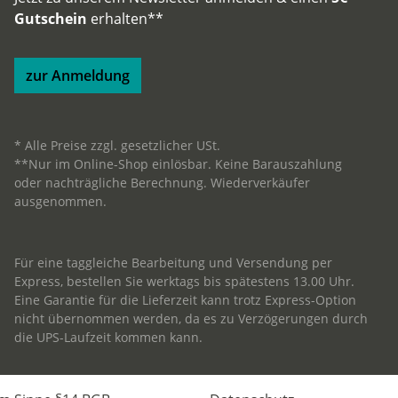
Gutschein
erhalten**
zur Anmeldung
* Alle Preise zzgl. gesetzlicher USt.
**Nur im Online-Shop einlösbar. Keine Barauszahlung
oder nachträgliche Berechnung. Wiederverkäufer
ausgenommen.
Für eine taggleiche Bearbeitung und Versendung per
Express, bestellen Sie werktags bis spätestens 13.00 Uhr.
Eine Garantie für die Lieferzeit kann trotz Express-Option
nicht übernommen werden, da es zu Verzögerungen durch
die UPS-Laufzeit kommen kann.