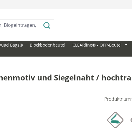
⠀
Quad Bags®
Blockbodenbeutel
CLEARline® - OPP-Beutel
nenmotiv und Siegelnaht / hochtra
Produktnum