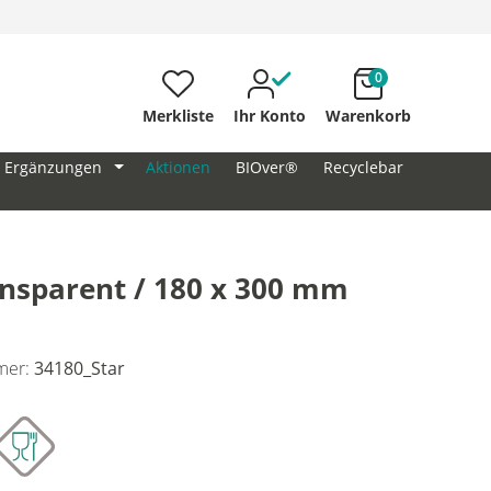
0
Merkliste
Ihr Konto
Warenkorb
Ergänzungen
Aktionen
BIOver®
Recyclebar
nsparent / 180 x 300 mm
mer:
34180_Star