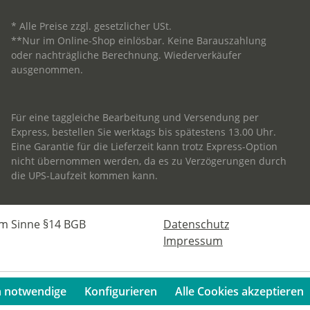
* Alle Preise zzgl. gesetzlicher USt.
**Nur im Online-Shop einlösbar. Keine Barauszahlung
oder nachträgliche Berechnung. Wiederverkäufer
ausgenommen.
Für eine taggleiche Bearbeitung und Versendung per
Express, bestellen Sie werktags bis spätestens 13.00 Uhr.
Eine Garantie für die Lieferzeit kann trotz Express-Option
nicht übernommen werden, da es zu Verzögerungen durch
die UPS-Laufzeit kommen kann.
im Sinne §14 BGB
Datenschutz
Impressum
h notwendige
Konfigurieren
Alle Cookies akzeptieren