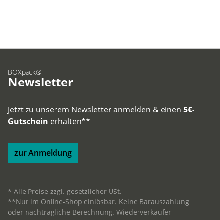
BOXpack®
Newsletter
Jetzt zu unserem Newsletter anmelden & einen
5€-
Gutschein
erhalten**
zur Anmeldung
* Alle Preise zzgl. gesetzlicher USt.
**Nur im Online-Shop einlösbar. Keine Barauszahlung
oder nachträgliche Berechnung. Wiederverkäufer