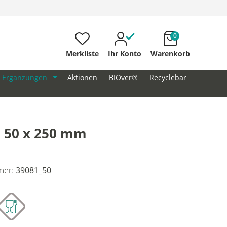
0
Merkliste
Ihr Konto
Warenkorb
Ergänzungen
Aktionen
BIOver®
Recyclebar
+ 50 x 250 mm
mer:
39081_50