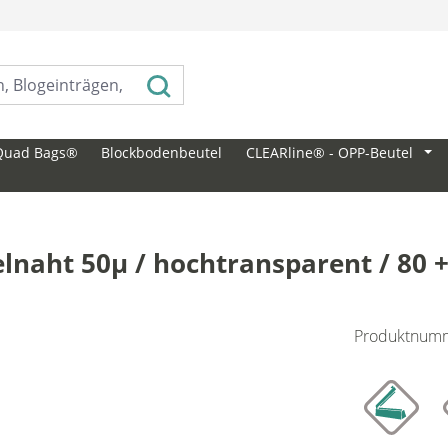
⠀
Quad Bags®
Blockbodenbeutel
CLEARline® - OPP-Beutel
lnaht 50µ / hochtransparent / 80 
Produktnum