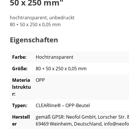
50 x 250 mm"
hochtransparent, unbedruckt
80 + 50 x 250 x 0,05 mm
Eigenschaften
Farbe:
Hochtransparent
Größe:
80 + 50 x 250 x 0,05 mm
Materia
OPP
lstruktu
r:
Typen:
CLEARline® – OPP-Beutel
Herstell
gemäß GPSR: Neofol GmbH, Lorscher Str. 8
er
69469 Weinheim, Deutschland, info@neofo