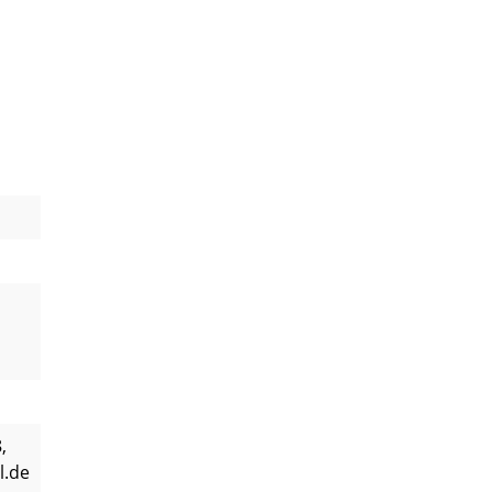
,
l.de