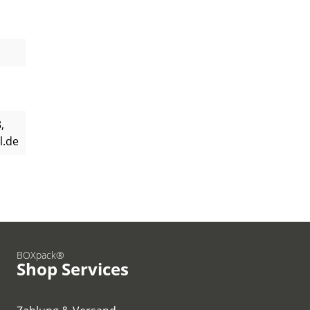
,
l.de
BOXpack®
Shop Services