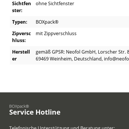
Sichtfen
ohne Sichtfenster
ster:
Typen:
BOXpack®
Zipversc
mit Zippverschluss
hluss:
Herstell
gemäß GPSR: Neofol GmbH, Lorscher Str. 8
er
69469 Weinheim, Deutschland, info@neofo
BOXpack®
Service Hotline
Telefonische Unterstützung und Beratung unter: