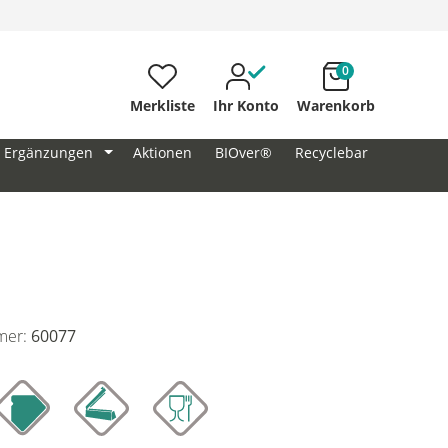
0
Merkliste
Ihr Konto
Warenkorb
Ergänzungen
Aktionen
BIOver®
Recyclebar
mer:
60077