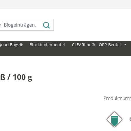
⠀
Quad Bags®
Blockbodenbeutel
CLEARline® - OPP-Beutel
ß / 100 g
Produktnum