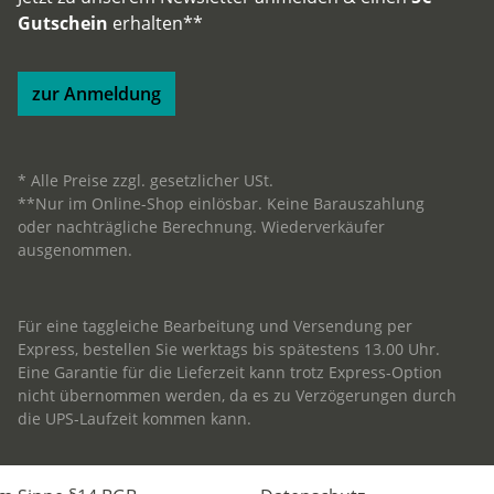
Gutschein
erhalten**
zur Anmeldung
* Alle Preise zzgl. gesetzlicher USt.
**Nur im Online-Shop einlösbar. Keine Barauszahlung
oder nachträgliche Berechnung. Wiederverkäufer
ausgenommen.
Für eine taggleiche Bearbeitung und Versendung per
Express, bestellen Sie werktags bis spätestens 13.00 Uhr.
Eine Garantie für die Lieferzeit kann trotz Express-Option
nicht übernommen werden, da es zu Verzögerungen durch
die UPS-Laufzeit kommen kann.