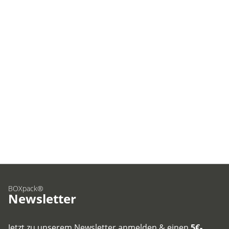
BOXpack®
Newsletter
Jetzt zu unserem Newsletter anmelden & einen
5€-