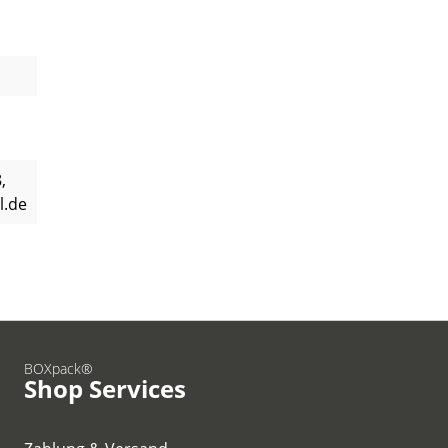
,
l.de
BOXpack®
Shop Services