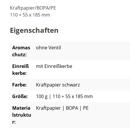
Kraftpapier/BOPA/PE
110 + 55 x 185 mm
Eigenschaften
Aromas
ohne Ventil
chutz:
Einreiß
mit Einreißkerbe
kerbe:
Farbe:
Kraftpapier schwarz
Größe:
100 g | 110 + 55 x 185 mm
Materia
Kraftpapier | BOPA | PE
lstruktu
r: