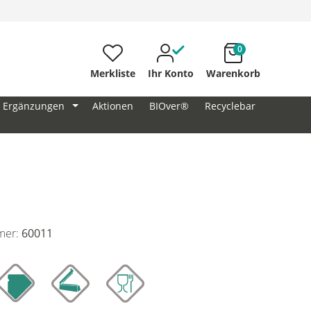
0
Merkliste
Ihr Konto
Warenkorb
Ergänzungen
Aktionen
BIOver®
Recyclebar
mer:
60011