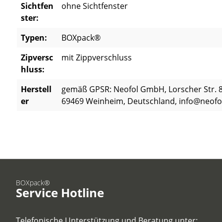
Sichtfen
ohne Sichtfenster
ster:
Typen:
BOXpack®
Zipversc
mit Zippverschluss
hluss:
Herstell
gemäß GPSR: Neofol GmbH, Lorscher Str. 8
er
69469 Weinheim, Deutschland, info@neofo
BOXpack®
Service Hotline
Telefonische Unterstützung und Beratung unter: