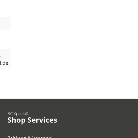
,
l.de
BOXpack®
Shop Services