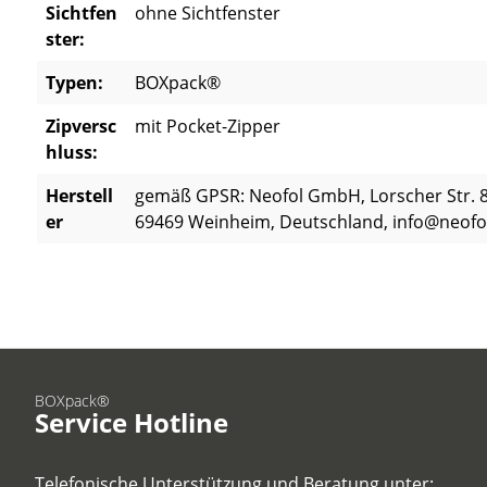
Sichtfen
ohne Sichtfenster
ster:
Typen:
BOXpack®
Zipversc
mit Pocket-Zipper
hluss:
Herstell
gemäß GPSR: Neofol GmbH, Lorscher Str. 8
er
69469 Weinheim, Deutschland, info@neofo
BOXpack®
Service Hotline
Telefonische Unterstützung und Beratung unter: