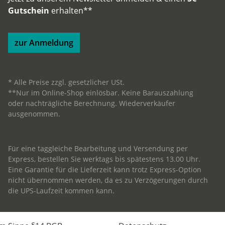
Gutschein
erhalten**
zur Anmeldung
* Alle Preise zzgl. gesetzlicher USt.
**Nur im Online-Shop einlösbar. Keine Barauszahlung
oder nachträgliche Berechnung. Wiederverkäufer
ausgenommen.
Für eine taggleiche Bearbeitung und Versendung per
Express, bestellen Sie werktags bis spätestens 13.00 Uhr.
Eine Garantie für die Lieferzeit kann trotz Express-Option
nicht übernommen werden, da es zu Verzögerungen durch
die UPS-Laufzeit kommen kann.