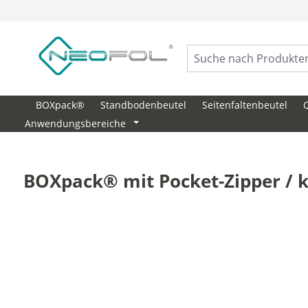
springen
Zur Hauptnavigation springen
BOXpack®
Standbodenbeutel
Seitenfaltenbeutel
Anwendungsbereiche
BOXpack® mit Pocket-Zipper / k
Bildergalerie überspringen