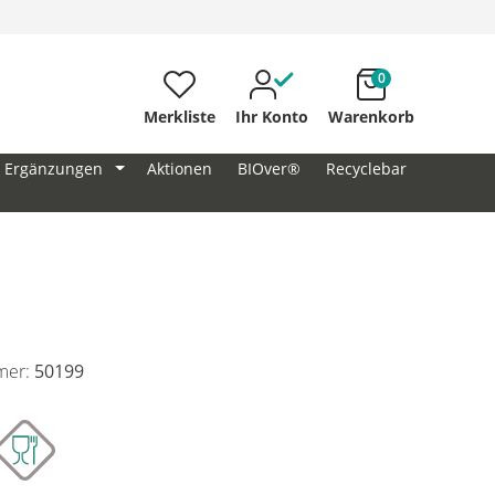
0
Merkliste
Ihr Konto
Warenkorb
Ergänzungen
Aktionen
BIOver®
Recyclebar
mer:
50199