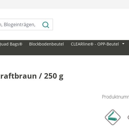
⠀
Quad Bags®
Blockbodenbeutel
CLEARline® - OPP-Beutel
raftbraun / 250 g
Produktnum