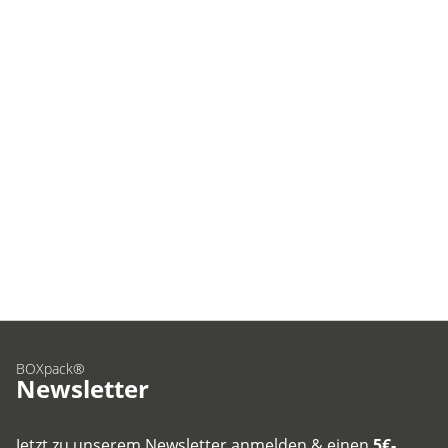
BOXpack®
Newsletter
Jetzt zu unserem Newsletter anmelden & einen
5€-